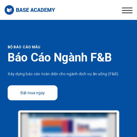
Thư viện
Về chúng tôi
Đăng nhập
Đăng ký
BỘ BÁO CÁO MẪU
Báo Cáo Ngành F&B
Xây dựng báo cáo toàn diện cho ngành dịch vụ ăn uống (F&B)
Đặt mua ngay